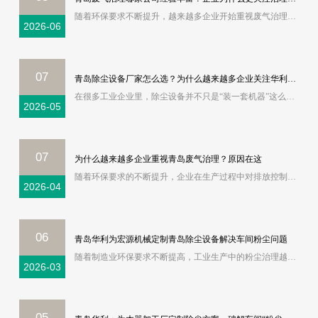
随着环保要求不断提升，越来越多企业开始重视废气治理问题。尤其是喷涂、印刷、化工、塑胶、电子、橡胶、机械制造等行业，在生产过程中容易产生VOC废气、异味气体、有机废气，如果处理不到位，不仅影响车间环境，也容易影响企业正常生产。因此现在很多企业在搜索“青岛废气治理”“青岛废气处理”“青岛VOC废气治理厂家”时
2026-06
07
青岛除尘设备厂家怎么选？为什么越来越多企业关注华利环保的现场治理能力
在很多工业企业里，除尘设备并不只是“装一套机器”这么简单。尤其是机械加工、焊接、喷涂、矿山、钢铁、木工、食品加工等行业，工况复杂、粉尘种类不同，如果前期设计不到位，后期很容易出现除尘效果差、设备堵塞、能耗高、维护频繁等问题。因此，现在越来越多企业在搜索“青岛除尘设备”“青岛除尘设备厂家”“青岛工业除
2026-05
07
为什么越来越多企业重视青岛废气治理？原因在这
随着环保要求的不断提升，企业在生产过程中对排放控制的关注度逐渐提高。废气处理不仅关系到环境影响，也与企业日常运营规范密切相关。在这样的背景下，青岛废气治理逐渐成为众多企业关注的重点，通过合理的处理方案，可以有效改善生产环境，减少对周边区域的影响。从实际应用来看，不同行业产生的废气成分和排放方式存在差
2026-04
06
青岛华利为宏源机械定制青岛除尘设备解决车间粉尘问题
随着制造业环保要求不断提高，工业生产中的粉尘治理越来越受到企业关注。数据显示，在工业废气治理设施中，除尘设备的应用占比超过一半，成为企业环保管理的重要组成部分。 在这一背景下，青岛华利结合行业需求，为青岛宏源机械加工厂提供了一套适用于金属加工车间的青岛除尘设备配套方案。通过合理配置青岛除尘设备，企业在
2026-03
05