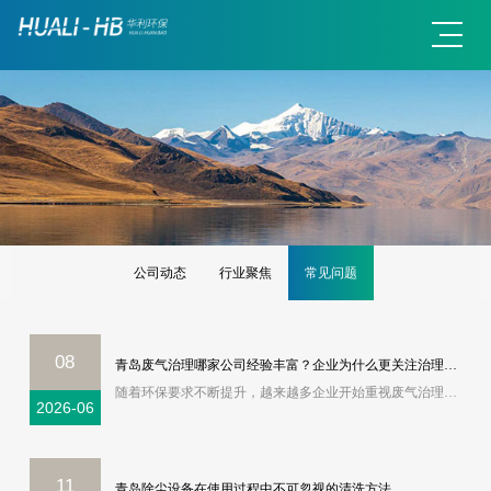
公司动态
行业聚焦
常见问题
08
青岛废气治理哪家公司经验丰富？企业为什么更关注治理效果和长期稳定性
随着环保要求不断提升，越来越多企业开始重视废气治理问题。尤其是喷涂、印刷、化工、塑胶、电子、橡胶、机械制造等行业，在生产过程中容易产生VOC废气、异味气体、有机废气，如果处理不到位，不仅影响车间环境，也容易影响企业正常生产。因此现在很多企业在搜索“青岛废气治理”“青岛废气处理”“青岛VOC废气治理厂家”时
2026-06
11
青岛除尘设备在使用过程中不可忽视的清洗方法