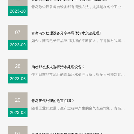
青岛除尘设备每台设备都有清洗方法，尤其是在各个工业领域。由于青岛除尘设备在各个工业应用领域的实用性，在采用认可率方面也相当可观。指出这一现象的相关专业部门向我们解释了专业的清洗方法，从而有效避免了后期操作过程中的不良现象。在青岛除尘设备工业吸尘器的初始使用过程中，操作中总会有很多注意事项，所以首先要
2023-10
07
青岛污水处理设备分享半导体污水怎么处理?
如今，随着电子产品应用领域的不断扩大，半导体对我国的发展具有重要意义。半导体涉及的行业非常广泛。根据原材料和工艺的不同，产生的废水性能也不同，但都具有排水量大、污染能力强的特点。那么半导体污水怎么处理?下面和青岛污水处理设备小编一起聊聊吧。根据半导体污水处理企业的特点，半导体废水分为三类，即含氟废水、
2023-09
28
为啥那么多人选择污水处理设备？
作为目前非常流行的青岛污水处理设备，很多人可能对此了解不多。如果从事相关工作，建议了解一下。那么，青岛污水处理设备有哪些优点呢？下面就给大家介绍一下这方面的知识，希望大家看完之后能有所收获。青岛污水处理设备由池组成，钢结构，埋深较浅。钢结构池采用国内网络互穿防腐涂料。这是一种橡胶网络和塑料网络交叉形
2023-06
20
青岛废气处理的危害在哪？
随着工业的发展，生产过程中产生的废气也在增加。青岛废气处理设备应运而生，以减少环境污染。1、工业废气及其对环境的危害工业废气是指工业生产过程中产生的气体，包括各种有害气体和无害气体。工业废气中的有害气体主要包括氮氧化物、硫氧化物、一氧化碳和二氧化碳。这些气体具有腐蚀性、爆炸性、毒性和致癌性，对人体健康
2023-03
07