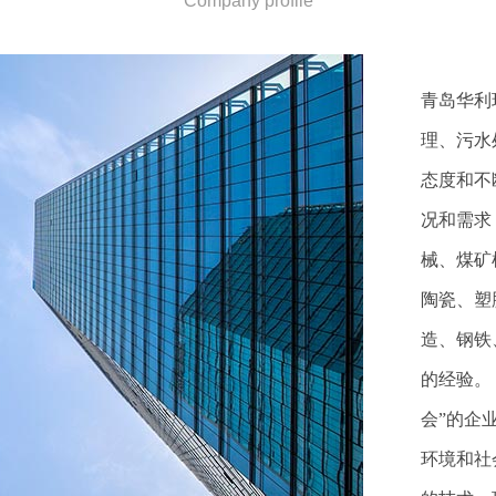
Company profile
青岛华利
理、污水
态度和不
况和需求
械、煤矿
陶瓷、塑
造、钢铁
的经验。
会”的企
环境和社